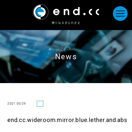
新たなるきらめきを
News
2021.05/29
end.cc.wideroom.mirror.blue.lether.and.abs